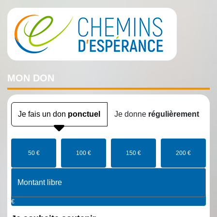
MON
DON
Je fais un don
ponctuel
Je donne
régulièrement
50 €
100 €
150 €
200 €
€